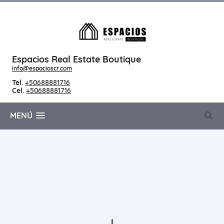
Espacios Real Estate Boutique
info@espacioscr.com
Tel.
+50688881716
Cel.
+50688881716
MENÚ