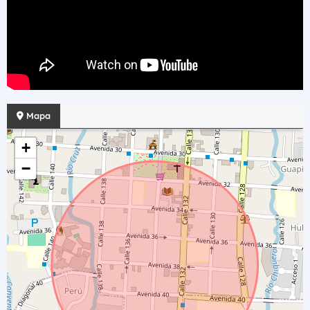
Mapa
+
−