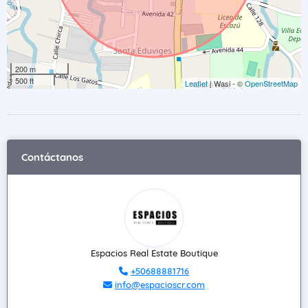
200 m
500 ft
Leaflet
| Wasi - ©
OpenStreetMap
Contáctanos
Espacios Real Estate Boutique
+50688881716
info@espacioscr.com