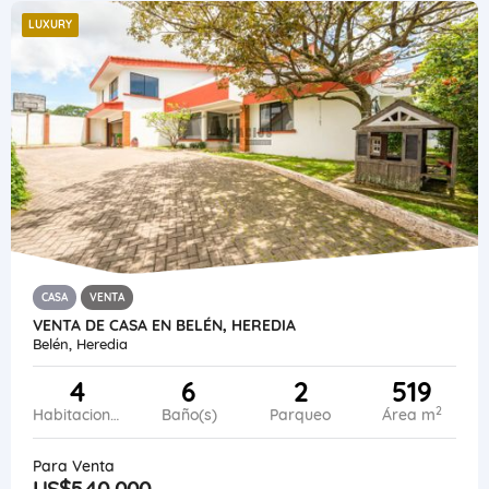
LUXURY
CASA
VENTA
VENTA DE CASA EN BELÉN, HEREDIA
Belén, Heredia
4
6
2
519
2
Habitaciones
Baño(s)
Parqueo
Área m
Para Venta
US$540,000