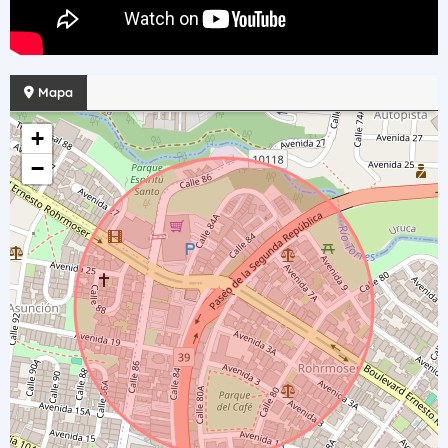
Mapa
+
−