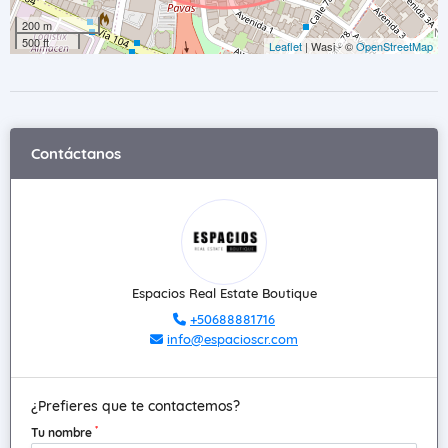
200 m
500 ft
Leaflet
| Wasi - ©
OpenStreetMap
Contáctanos
Espacios Real Estate Boutique
+50688881716
info@espacioscr.com
¿Prefieres que te contactemos?
*
Tu nombre