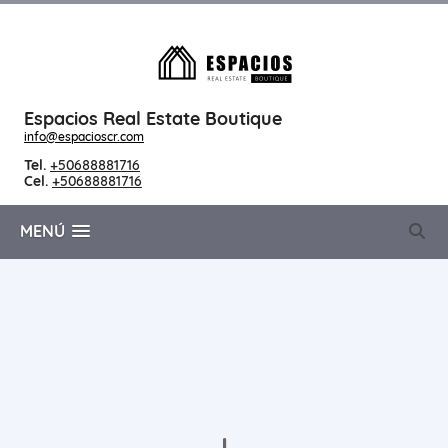
Espacios Real Estate Boutique
info@espacioscr.com
Tel.
+50688881716
Cel.
+50688881716
MENÚ